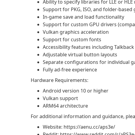
Ability to specify libraries for LLE or HL
Support for PKG, ISO, and folder-based
In-game save and load functionality
Support for custom GPU drivers (compati
Vulkan graphics acceleration
Support for custom fonts
Accessibility features including Talkbac
Adjustable virtual button layouts
Separate configurations for individual 
Fully ad-free experience
Hardware Requirements:
Android version 10 or higher
Vulkan support
ARM64 architecture
For additional information and guidance, pleas
Website: https://aenu.cc/aps3e/
Reddit: https://www.reddit.com/r/aPS3e