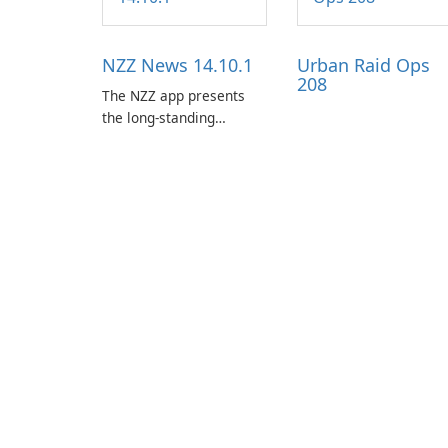
NZZ News 14.10.1
Urban Raid Ops
208
The NZZ app presents
the long-standing
journalism of the NZZ,
rooted in independence,
open debate, and a
liberal outlook that
embraces diverse
opinion.