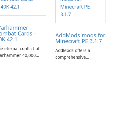
arhammer
ombat Cards -
AddMods mods for
0K 42.1
Minecraft PE 3.1.7
e eternal conflict of
AddMods offers a
arhammer 40,000
comprehensive
kes a new turn in
collection of add-ons for
arhammer Combat
Minecraft PE, allowing
rds - 40K, a card game
you to enhance your
aturing miniatures
gameplay with incredible
rom Games Workshop's
mods and maps. With
arhammer 40,000
these add-ons, your
iverse.
Minecraft PE experience
will become even more
captivating and
immersive.