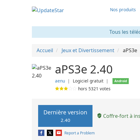
Nos produits
Tous les télé
Accueil
Jeux et Divertissement
aPS3e
aPS3e 2.40
aenu
❘
Logiciel gratuit
❘
Android
hors
5321
votes
Dernière version
Coffre-fort à ins
2.40
Report a Problem