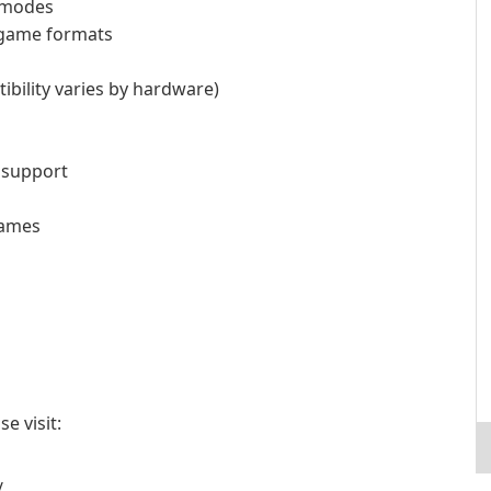
E modes
 game formats
bility varies by hardware)
k support
games
e visit:
/