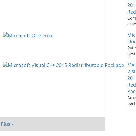
201
Red
Com
esse
l’ex
Mic
d’ap
Visu
One
Rati
gest
fich
Mic
Micr
One
Vis
201
Red
Pac
Amél
per
votr
avec
redi
Plus ›
Micr
C++ 