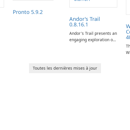
Pronto 5.9.2
Andor's Trail
0.8.16.1
W
C
Andor's Trail presents an
4
engaging exploration of
the fantasy world of
Th
Dhayavar, centered
W
around the pursuit of
ta
your brother, Andor,
W
Toutes les dernières mises à jour
through a quest-driven
Ca
narrative inspired by
fe
classic role-playing
f
games.
W
Un