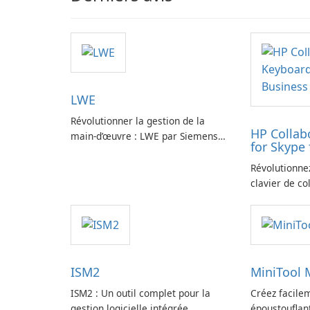
LWE
Révolutionner la gestion de la
HP Collab
main-d’œuvre : LWE par Siemens
for Skype 
AG
Révolutionne
clavier de co
ISM2
MiniTool
ISM2 : Un outil complet pour la
Créez facile
gestion logicielle intégrée
époustouflan