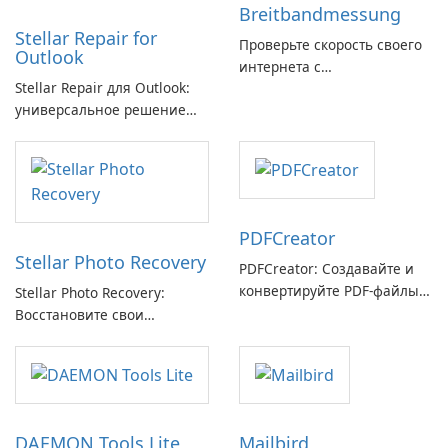
Breitbandmessung
Stellar Repair for
Проверьте скорость своего
Outlook
интернета с
Stellar Repair для Outlook:
Breitbandmessung от zafaco
универсальное решение
GmbH!
для восстановления
электронной почты
PDFCreator
Stellar Photo Recovery
PDFCreator: Создавайте и
конвертируйте PDF-файлы с
Stellar Photo Recovery:
легкостью!
Восстановите свои
потерянные воспоминания
с легкостью
DAEMON Tools Lite
Mailbird