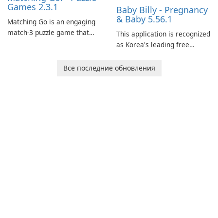
Games 2.3.1
Baby Billy - Pregnancy
& Baby 5.56.1
Matching Go is an engaging
match-3 puzzle game that
This application is recognized
invites players to join Chloe
as Korea's leading free
and her charming corgi,
platform for pregnancy and
Ollie, on an adventurous
baby tracking, offering
Все последние обновления
journey across diverse
essential healthcare tips and
landscapes.
doctor-approved articles.