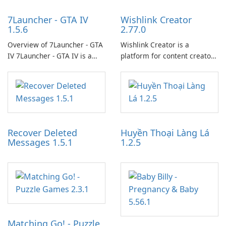
7Launcher - GTA IV
Wishlink Creator
1.5.6
2.77.0
Overview of 7Launcher - GTA
Wishlink Creator is a
IV 7Launcher - GTA IV is a
platform for content creators
specialized software
designed to monetize their
application designed to
work through built-in brand
optimize the gaming
partnerships and integrated
experience for Grand Theft
tools for content distribution
Auto IV.
and audience engagement.
Recover Deleted
Huyền Thoại Làng Lá
Messages 1.5.1
1.2.5
Matching Go! - Puzzle