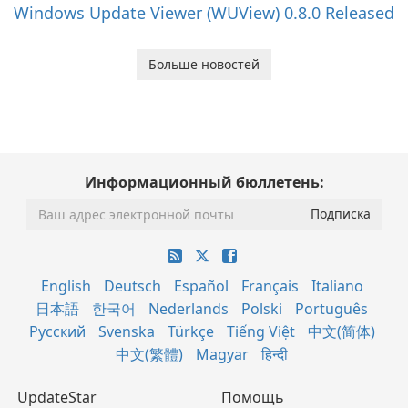
Windows Update Viewer (WUView) 0.8.0 Released
Больше новостей
Информационный бюллетень:
English
Deutsch
Español
Français
Italiano
日本語
한국어
Nederlands
Polski
Português
Русский
Svenska
Türkçe
Tiếng Việt
中文(简体)
中文(繁體)
Magyar
हिन्दी
UpdateStar
Помощь