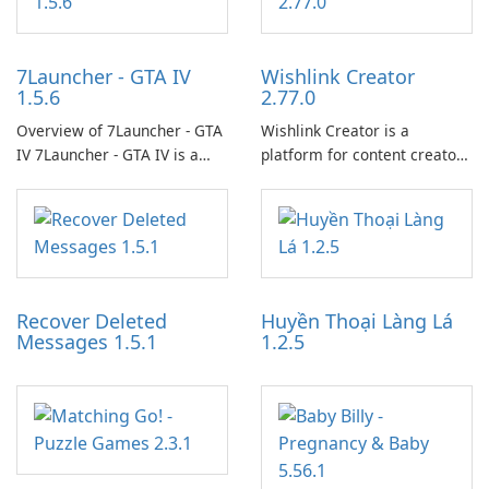
7Launcher - GTA IV
Wishlink Creator
1.5.6
2.77.0
Overview of 7Launcher - GTA
Wishlink Creator is a
IV 7Launcher - GTA IV is a
platform for content creators
specialized software
designed to monetize their
application designed to
work through built-in brand
optimize the gaming
partnerships and integrated
experience for Grand Theft
tools for content distribution
Auto IV.
and audience engagement.
Recover Deleted
Huyền Thoại Làng Lá
Messages 1.5.1
1.2.5