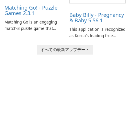
Matching Go! - Puzzle
Games 2.3.1
Baby Billy - Pregnancy
& Baby 5.56.1
Matching Go is an engaging
match-3 puzzle game that
This application is recognized
invites players to join Chloe
as Korea's leading free
and her charming corgi,
platform for pregnancy and
Ollie, on an adventurous
baby tracking, offering
すべての最新アップデート
journey across diverse
essential healthcare tips and
landscapes.
doctor-approved articles.