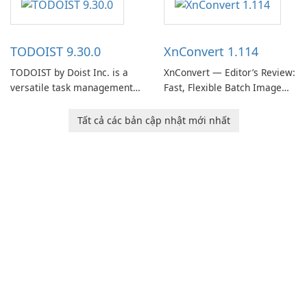
users capture, organize, and
organize to-do lists, and keep
access information across
track of important
multiple devices.
information.
TODOIST 9.30.0
XnConvert 1.114
TODOIST by Doist Inc. is a
XnConvert — Editor’s Review:
versatile task management
Fast, Flexible Batch Image
tool designed to help
Converter for Windows,
individuals and teams
macOS and Linux XnConvert
Tất cả các bản cập nhật mới nhất
organize their work and
is a polished, cross-platform
increase productivity.
batch image processor from
XnSoft that balances depth
and simplicity.