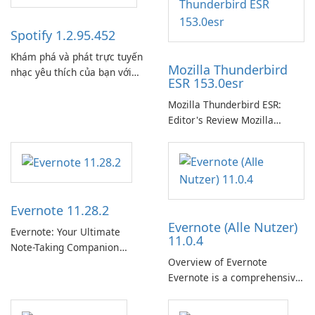
Spotify 1.2.95.452
Khám phá và phát trực tuyến
Mozilla Thunderbird
nhạc yêu thích của bạn với
ESR 153.0esr
Spotify.
Mozilla Thunderbird ESR:
Editor's Review Mozilla
Thunderbird ESR (Extended
Support Release) is the long-
term support channel of the
Thunderbird desktop email
client designed for
Evernote 11.28.2
organizations and users who
Evernote (Alle Nutzer)
need predictable …
Evernote: Your Ultimate
11.0.4
Note-Taking Companion
Overview of Evernote
Evernote, developed by
Evernote is a comprehensive
EverNote Corp., is a versatile
note-taking and organization
note-taking application that
software designed to help
helps users capture ideas,