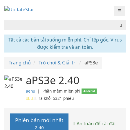
☰
Tất cả các bản tải xuống miễn phí. Chỉ tệp gốc. Virus
được kiểm tra và an toàn.
Trang chủ
Trò chơi & Giải trí
aPS3e
aPS3e 2.40
aenu
❘
Phần mềm miễn phí
Android
ra khỏi
5321
phiếu
Phiên bản mới nhất
An toàn để cài đặt
2.40