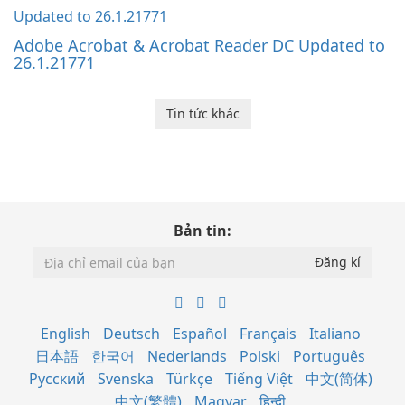
Adobe Acrobat & Acrobat Reader DC Updated to
26.1.21771
Tin tức khác
Bản tin:
English
Deutsch
Español
Français
Italiano
日本語
한국어
Nederlands
Polski
Português
Русский
Svenska
Türkçe
Tiếng Việt
中文(简体)
中文(繁體)
Magyar
हिन्दी