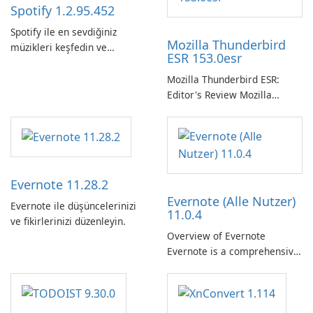
Spotify 1.2.95.452
Spotify ile en sevdiğiniz
Mozilla Thunderbird
müzikleri keşfedin ve
ESR 153.0esr
yayınlayın.
Mozilla Thunderbird ESR:
Editor's Review Mozilla
Thunderbird ESR (Extended
Support Release) is the long-
term support channel of the
Thunderbird desktop email
client designed for
Evernote 11.28.2
organizations and users who
Evernote (Alle Nutzer)
need predictable …
Evernote ile düşüncelerinizi
11.0.4
ve fikirlerinizi düzenleyin.
Overview of Evernote
Evernote is a comprehensive
note-taking and organization
software designed to help
users capture, organize, and
access information across