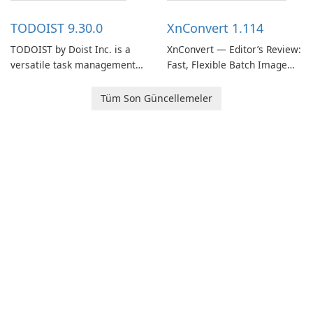
multiple devices.
TODOIST 9.30.0
XnConvert 1.114
TODOIST by Doist Inc. is a
XnConvert — Editor’s Review:
versatile task management
Fast, Flexible Batch Image
tool designed to help
Converter for Windows,
individuals and teams
macOS and Linux XnConvert
Tüm Son Güncellemeler
organize their work and
is a polished, cross-platform
increase productivity.
batch image processor from
XnSoft that balances depth
and simplicity.