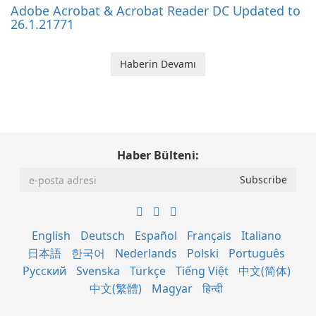
Adobe Acrobat & Acrobat Reader DC Updated to
26.1.21771
Haberin Devamı
Haber Bülteni:
English
Deutsch
Español
Français
Italiano
日本語
한국어
Nederlands
Polski
Português
Русский
Svenska
Türkçe
Tiếng Việt
中文(简体)
中文(繁體)
Magyar
हिन्दी