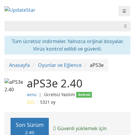
☰
Tüm ücretsiz indirmeler. Yalnızca orijinal dosyalar.
Virüs kontrol edildi ve güvenli.
Anasayfa
Oyunlar ve Eğlence
aPS3e
aPS3e 2.40
aenu
❘
Ücretsiz Yazılım
Android
5321
oy
Son Sürüm
Güvenli yüklemek için
2.40