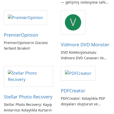
— gelişmiş izolasyona sahip
güçlü, Alman yapımı tam
sistem yedekleme
V
PremierOpinion
PremierOpinion'ın Gücünü
Vidmore DVD Monster
Serbest Bırakın!
DVD Koleksiyonunuzu
Vidmore DVD Canavarı ile
Açın
PDFCreator
Stellar Photo Recovery
PDFCreator: Kolaylıkla PDF
dosyaları oluşturun ve
Stellar Photo Recovery: Kayıp
dönüştürün!
Anılarınızı Kolaylıkla Kurtarın